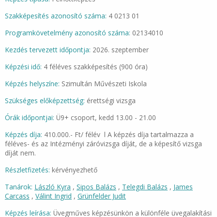
Szakképesítés azonosító száma:
4 0213 01
Programkövetelmény azonosító száma:
02134010
Kezdés tervezett időpontja:
2026. szeptember
Képzési idő:
4 féléves szakképesítés (900 óra)
Képzés helyszíne:
Szimultán Művészeti Iskola
Szükséges előképzettség:
érettségi vizsga
Órák időpontjai:
Ü9+ csoport, kedd 13.00 - 21.00
Képzés díja:
410.000.- Ft/ félév l A képzés díja tartalmazza a
féléves- és az Intézményi záróvizsga díját, de a képesítő vizsga
díját nem.
Részletfizetés:
kérvényezhető
Tanárok:
László Kyra
,
Sipos Balázs
,
Telegdi Balázs
,
James
Carcass
,
Válint Ingrid
,
Grünfelder Judit
Képzés leírása:
Üvegműves képzésünkön a különféle üvegalakítási