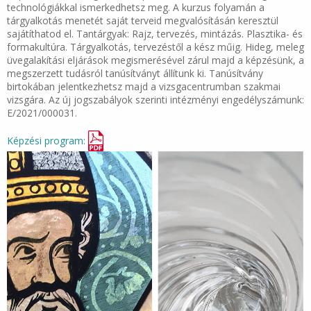
technológiákkal ismerkedhetsz meg. A kurzus folyamán a
tárgyalkotás menetét saját terveid megvalósításán keresztül
sajátíthatod el. Tantárgyak: Rajz, tervezés, mintázás. Plasztika- és
formakultúra​. Tárgyalkotás, tervezéstől a kész műig. Hideg, meleg
üvegalakítási eljárások megismerésével zárul majd a képzésünk, a
megszerzett tudásról tanúsítványt állítunk ki. Tanúsítvány
birtokában jelentkezhetsz majd a vizsgacentrumban szakmai
vizsgára. Az új jogszabályok szerinti intézményi engedélyszámunk:
E/2021/000031.
Képzési program: