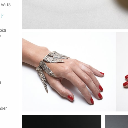
 hétfő
ja:
ézi
m
1
mber