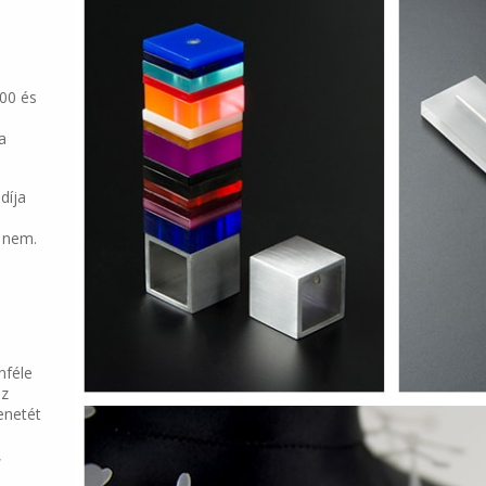
.00 és
a
díja
t nem.
nféle
sz
enetét
,