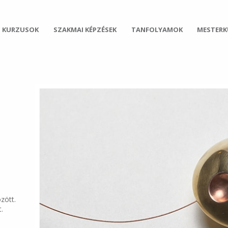
 KURZUSOK
SZAKMAI KÉPZÉSEK
TANFOLYAMOK
MESTER
özött.
t.