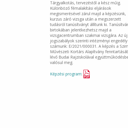
Tárgyalkotás, tervezéstől a kész műig.
Különböző fémalakítási eljárások
megismerésével zárul majd a képzésünk,
kurzus záró vizsga után a megszerzett
tudásról tanúsítványt állítunk ki. Tanúsítvá
birtokában jelentkezhetsz majd a
vizsgacentrumban szakmai vizsgára. Az új
jogszabályok szerinti intézményi engedély
számunk: E/2021/000031. A képzés a Szim
Művészeti Kortárs Alapítvány fenntartásá
lévő Budai Rajziskolával együttműködésb
valósul meg.
Képzési program: