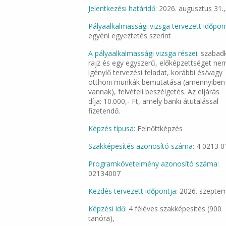
Jelentkezési határidő:
2026. augusztus 31.,
Pályaalkalmassági vizsga tervezett időpont
egyéni egyeztetés szerint
A pályaalkalmassági vizsga részei:
szabadk
rajz és egy egyszerű, előképzettséget ne
igénylő tervezési feladat, korábbi és/vagy
otthoni munkák bemutatása (amennyiben
vannak), felvételi beszélgetés. Az eljárás
díja: 10.000,- Ft, amely banki átutalással
fizetendő.
Képzés típusa:
Felnőttképzés
Szakképesítés azonosító száma:
4 0213 0
Programkövetelmény azonosító száma:
02134007
Kezdés tervezett időpontja:
2026. szepte
Képzési idő:
4 féléves szakképesítés (900
tanóra),