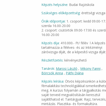
Képzés helyszíne:
Budai Rajziskola
Szükséges előképzettség:
érettségi vizsga
Órák időpontjai:
1. csoport: kedd 09.00-17
szerda 16.00-20.00
2. csoport: csütörtök 09.00-17.00 és szerd
16.00-20.00
Képzés díja:
410.000.- Ft/ félév l A képzés 
tartalmazza a féléves- és az Intézményi
záróvizsga díját, de a képesítő vizsga díjá
Részletfizetés:
kérvényezhető
Tanárok:
Marosi László
,
Vékony Fanni
,
Börcsök Anna
,
Páthi Diána
Képzés leírása:
Ötvös képzésünkön a külö
fémalakítási technológiákkal ismerkedhet
meg. A kurzus folyamán a tárgyalkotás m
saját terveid megvalósításán keresztül
sajátíthatod el. Tantárgyak: Rajz, tervezés
mintázás. Plasztika- és formakultúra.