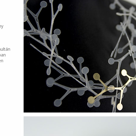
ny
ultán
ban
en