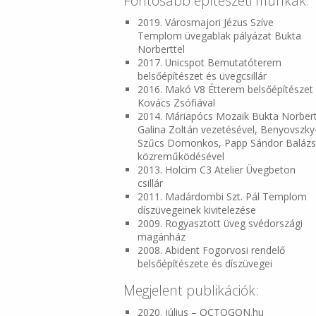
Fontosabb építészeti munkák:
2019. Városmajori Jézus Szíve
Templom üvegablak pályázat Bukta
Norberttel
2017. Unicspot Bemutatóterem
belsőépítészet és üvegcsillár
2016. Makó V8 Étterem belsőépítészet
Kovács Zsófiával
2014. Máriapócs Mozaik Bukta Norbert
Galina Zoltán vezetésével, Benyovszky
Szűcs Domonkos, Papp Sándor Balázs
közreműködésével
2013. Holcim C3 Atelier Üvegbeton
csillár
2011. Madárdombi Szt. Pál Templom
díszüvegeinek kivitelezése
2009. Rogyasztott üveg svédországi
magánház
2008. Abident Fogorvosi rendelő
belsőépítészete és díszüvegei
Megjelent publikációk:
2020. július – OCTOGON.hu