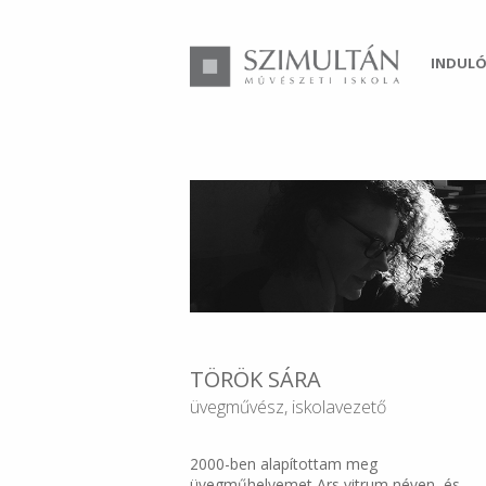
INDULÓ
TÖRÖK SÁRA
üvegművész, iskolavezető
2000-ben alapítottam meg
üvegműhelyemet Ars vitrum néven, és