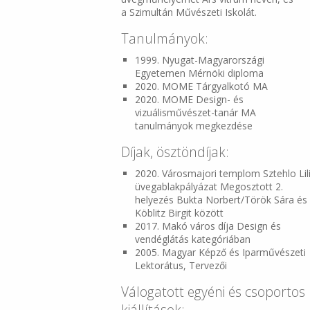
a Szimultán Művészeti Iskolát.
Tanulmányok:
1999. Nyugat-Magyarországi
Egyetemen Mérnöki diploma
2020. MOME Tárgyalkotó MA
2020. MOME Design- és
vizuálisművészet-tanár MA
tanulmányok megkezdése
Díjak, ösztöndíjak:
2020. Városmajori templom Sztehlo Lil
üvegablakpályázat Megosztott 2.
helyezés Bukta Norbert/Török Sára és
Köblitz Birgit között
2017. Makó város díja Design és
vendéglátás kategóriában
2005. Magyar Képző és Iparművészeti
Lektorátus, Tervezői
Válogatott egyéni és csoportos
kiállítások: