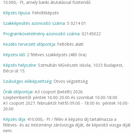
10.000,- Ft, amely banki átutalással fizetendő.
Képzés típusa:
Felnőttképzés
Szakképesítés azonosító száma:
5 0214 01
Programkövetelmény azonosító száma:
02145022
Kezdés tervezett időpontja:
Feltöltés alatt
Képzési idő:
2 féléves szakképzés (480 óra)
Képzés helyszíne:
Szimultán Művészeti Iskola, 1023 Budapest,
Bécsi út 15.
Szükséges előképzettség:
Ötvös végzettség
Órák időpontjai:
A3 csoport (betelt!) 2026.
szeptembertől: péntek 16.00-20.00 és szombat 10.00-18.00
A1 csoport 2027. februártól: hétfő 09.00 - 18.00 és péntek 16.00-
20.00
Képzés díja:
410.000,- Ft / félév A képzési díj tartalmazza a
féléves- és az Intézményi záróvizsga díját, de képesítő vizsga díját
nem.