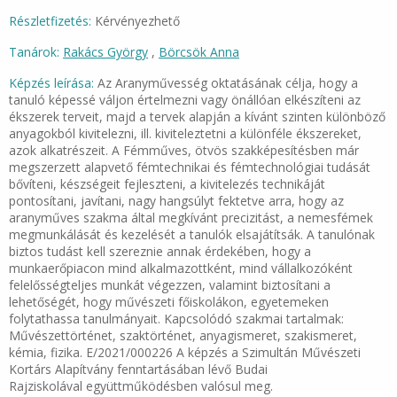
Részletfizetés:
Kérvényezhető
Tanárok:
Rakács György
,
Börcsök Anna
Képzés leírása:
Az Aranyművesség oktatásának célja, hogy a
tanuló képessé váljon értelmezni vagy önállóan elkészíteni az
ékszerek terveit, majd a tervek alapján a kívánt szinten különböző
anyagokból kivitelezni, ill. kiviteleztetni a különféle ékszereket,
azok alkatrészeit. A Fémműves, ötvös szakképesítésben már
megszerzett alapvető fémtechnikai és fémtechnológiai tudását
bővíteni, készségeit fejleszteni, a kivitelezés technikáját
pontosítani, javítani, nagy hangsúlyt fektetve arra, hogy az
aranyműves szakma által megkívánt precizitást, a nemesfémek
megmunkálását és kezelését a tanulók elsajátítsák. A tanulónak
biztos tudást kell szereznie annak érdekében, hogy a
munkaerőpiacon mind alkalmazottként, mind vállalkozóként
felelősségteljes munkát végezzen, valamint biztosítani a
lehetőségét, hogy művészeti főiskolákon, egyetemeken
folytathassa tanulmányait. Kapcsolódó szakmai tartalmak:
Művészettörténet, szaktörténet, anyagismeret, szakismeret,
kémia, fizika. E/2021/000226 A képzés a Szimultán Művészeti
Kortárs Alapítvány fenntartásában lévő Budai
Rajziskolával együttműködésben valósul meg.